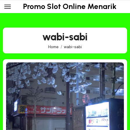
Skip
Promo Slot Online Menarik
to
content
wabi-sabi
Home
wabi-sabi