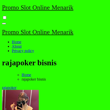
Skip
Promo Slot Online Menarik
to
content
Promo Slot Online Menarik
Home
About
Privacy policy
rajapoker bisnis
Home
rajapoker bisnis
rajapoker