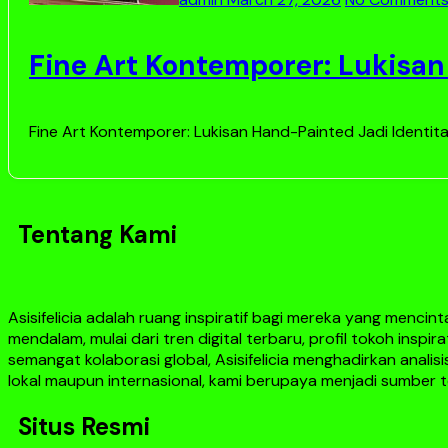
Fine Art Kontemporer: Lukisan 
Fine Art Kontemporer: Lukisan Hand-Painted Jadi Identi
Tentang Kami
Asisifelicia adalah ruang inspiratif bagi mereka yang menci
mendalam, mulai dari tren digital terbaru, profil tokoh i
semangat kolaborasi global, Asisifelicia menghadirkan ana
lokal maupun internasional, kami berupaya menjadi sumber t
Situs Resmi