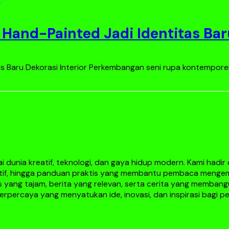
Hand-Painted Jadi Identitas Baru
tas Baru Dekorasi Interior Perkembangan seni rupa kontempore
ntai dunia kreatif, teknologi, dan gaya hidup modern. Kami ha
nspiratif, hingga panduan praktis yang membantu pembaca men
lisis yang tajam, berita yang relevan, serta cerita yang me
erpercaya yang menyatukan ide, inovasi, dan inspirasi bagi p