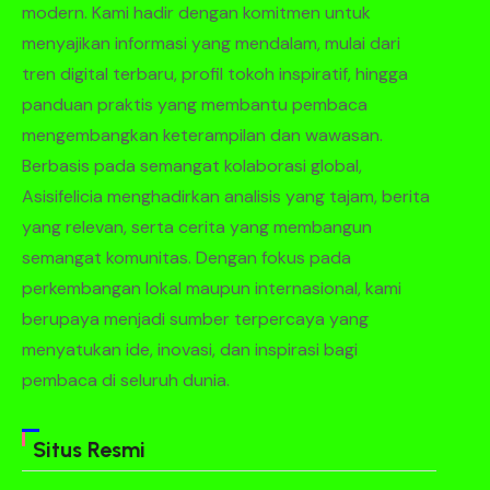
modern. Kami hadir dengan komitmen untuk
menyajikan informasi yang mendalam, mulai dari
tren digital terbaru, profil tokoh inspiratif, hingga
panduan praktis yang membantu pembaca
mengembangkan keterampilan dan wawasan.
Berbasis pada semangat kolaborasi global,
Asisifelicia menghadirkan analisis yang tajam, berita
yang relevan, serta cerita yang membangun
semangat komunitas. Dengan fokus pada
perkembangan lokal maupun internasional, kami
berupaya menjadi sumber terpercaya yang
menyatukan ide, inovasi, dan inspirasi bagi
pembaca di seluruh dunia.
Situs Resmi