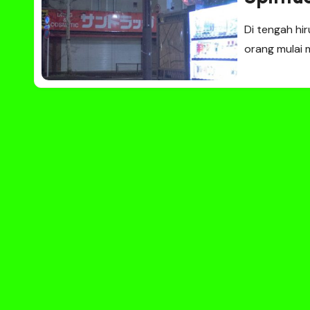
Keseha
Di tengah hi
orang mulai 