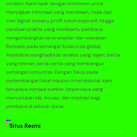
modern. Kami hadir dengan komitmen untuk
menyajikan informasi yang mendalam, mulai dari
tren digital terbaru, profil tokoh inspiratif, hingga
panduan praktis yang membantu pembaca
mengembangkan keterampilan dan wawasan.
Berbasis pada semangat kolaborasi global,
Asisifelicia menghadirkan analisis yang tajam, berita
yang relevan, serta cerita yang membangun
semangat komunitas. Dengan fokus pada
perkembangan lokal maupun internasional, kami
berupaya menjadi sumber terpercaya yang
menyatukan ide, inovasi, dan inspirasi bagi
pembaca di seluruh dunia.
Situs Resmi