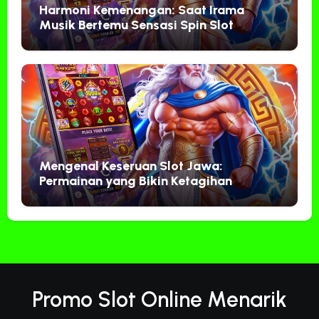
Harmoni Kemenangan: Saat Irama
Musik Bertemu Sensasi Spin Slot
Mengenal Keseruan Slot Jawa:
Permainan yang Bikin Ketagihan
Promo Slot Online Menarik