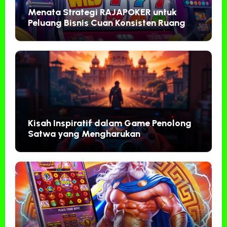
Menata Strategi RAJAPOKER untuk
Peluang Bisnis Cuan Konsisten Ruang
Analisis Bisnis 10 Mei 2026
Kisah Inspiratif dalam Game Penolong
Satwa yang Mengharukan