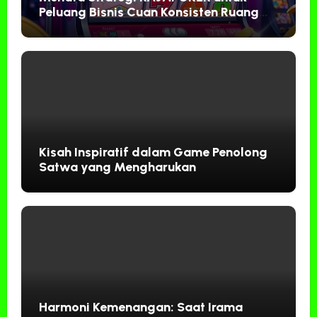
Peluang Bisnis Cuan Konsisten Ruang
Analisis Bisnis 10 Mei 2026
Kisah Inspiratif dalam Game Penolong
Satwa yang Mengharukan
Harmoni Kemenangan: Saat Irama